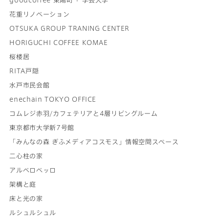
goodcoffee 東陽町 + 学芸大学
花重リノベーション
OTSUKA GROUP TRANING CENTER
HORIGUCHI COFFEE KOMAE
桜楼居
RITA戸隠
水戸市民会館
enechain TOKYO OFFICE
コムレジ赤羽/カフェテリアと4層リビングルーム
東京都市大学新7号館
「みんなの森 ぎふメディアコスモス」情報空間スペース
二心柱の家
アルベロベッロ
架構と庭
床と光の家
ルシュルシュル